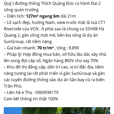
Quý ) đường thông Thích Quảng Đức ra Vành Đai 2
sông quán trường
– Diện tích:
127m² ngang 6m
dài 21m
– Lô sạch đẹp, hướng Nam, view trước mặt là toà CT1
Riverside của VCN , ở phía sau là chung cư SSH08 Hà
Quang 2, gần sông mát mẻ, bên kia sông là dự án
SunGroup, rất tiềm năng.
– Giá bán nhanh:
70 tr/m²
, tổng : 8.890
– Pháp lý: Hợp đồng mua bán, sở hữu lâu dài, xây nhà
lên xong đợi cấp sổ, Ngân hàng BIDV cho vay 70%
– Khu đô thị đẳng cấp, dân trí cao, vị trí đắc địa, tiềm
năng tương lai rất phát triển vì gần SunGroup và gần
các tuyến đường thông vào dự án Sân bay cũ ra biển
Trần Phú.
– Liên hệ e Thọ : 0969938179
Cam kết thông tin thật 100%