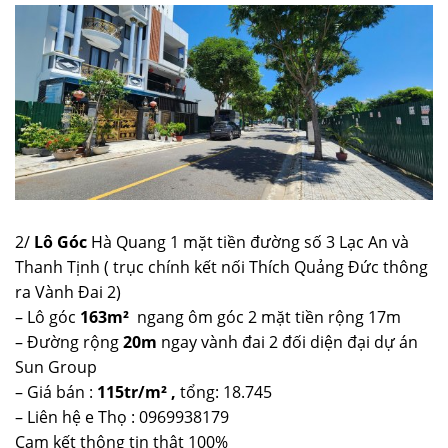
2/
Lô Góc
Hà Quang 1 mặt tiền đường số 3 Lạc An và
Thanh Tịnh ( trục chính kết nối Thích Quảng Đức thông
ra Vành Đai 2)
– Lô góc
163m²
ngang ôm góc 2 mặt tiền rộng 17m
– Đường rộng
20m
ngay vành đai 2 đối diện đại dự án
Sun Group
– Giá bán :
115tr/m² ,
tổng: 18.745
– Liên hệ e Thọ : 0969938179
Cam kết thông tin thật 100%