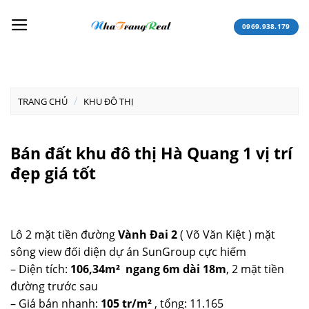
Skip
to
0969.938.179
content
/
TRANG CHỦ
KHU ĐÔ THỊ
Bán đất khu đô thị Hà Quang 1 vị trí
đẹp giá tốt
Lô 2 mặt tiền đường
Vành Đai 2
( Võ Văn Kiệt ) mặt
sông view đối diện dự án SunGroup cực hiếm
– Diện tích:
106,34m² ngang 6m dài 18m
, 2 mặt tiền
đường trước sau
– Giá bán nhanh:
105 tr/m²
, tổng: 11.165