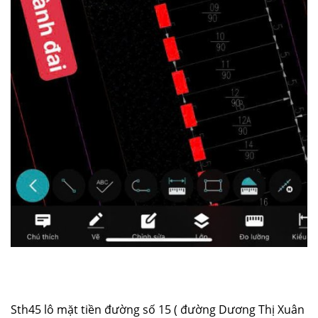
Sth45 lô mặt tiền đường số 15 ( đường Dương Thị Xuân