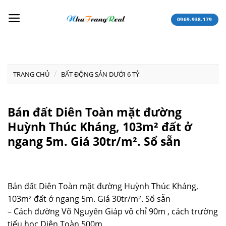
Skip
to
0969.938.179
content
/
TRANG CHỦ
BẤT ĐỘNG SẢN DƯỚI 6 TỶ
Bán đất Diên Toàn mặt đường
Huỳnh Thúc Kháng, 103m² đất ở
ngang 5m. Giá 30tr/m². Sổ sẵn
Bán đất Diên Toàn mặt đường Huỳnh Thúc Kháng,
103m² đất ở ngang 5m. Giá 30tr/m². Sổ sẵn
– Cách đường Võ Nguyên Giáp vô chỉ 90m , cách trường
tiểu học Diên Toàn 500m