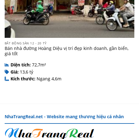
BẤT ĐỘNG SẢN 12 - 20 TỶ
Bán nhà đường Hoàng Diệu vị trí đẹp kinh doanh, gần biển,
giá tốt
Diện tích:
72,7m²
Giá:
13,6 tỷ
Kích thước:
Ngang 4,6m
NhaTrangReal.net - Website mang thương hiệu cá nhân